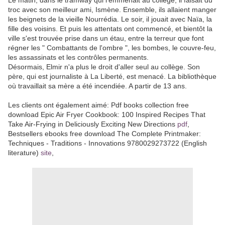
Le matin, dans le tramway qui l'emmenait au collège, il faisait du
troc avec son meilleur ami, Ismène. Ensemble, ils allaient manger
les beignets de la vieille Nourrédia. Le soir, il jouait avec Naïa, la
fille des voisins. Et puis les attentats ont commencé, et bientôt la
ville s'est trouvée prise dans un étau, entre la terreur que font
régner les " Combattants de l'ombre ", les bombes, le couvre-feu,
les assassinats et les contrôles permanents.
Désormais, Elmir n'a plus le droit d'aller seul au collège. Son
père, qui est journaliste à La Liberté, est menacé. La bibliothèque
où travaillait sa mère a été incendiée. A partir de 13 ans.
Les clients ont également aimé: Pdf books collection free
download Epic Air Fryer Cookbook: 100 Inspired Recipes That
Take Air-Frying in Deliciously Exciting New Directions
pdf
,
Bestsellers ebooks free download The Complete Printmaker:
Techniques - Traditions - Innovations 9780029273722 (English
literature)
site
,