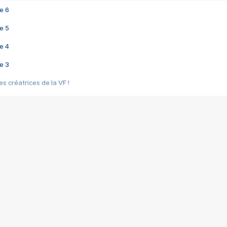
e 6
e 5
e 4
e 3
s créatrices de la VF !
e 2
e 1
e Mektoub My Love arrive enfin ! Rencontre avec Shaïn Boumedine et Sal
i : après Toni en famille
elle réalise le bouleversant Dites lui que je l'aime
ais ! Rencontre autour de Vie privée de Rebecca Zlotowski
 de Marguerite, Grave... Rencontre avec Ella Rumpf