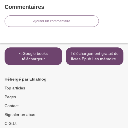
Commentaires
Ajouter un commentaire
< Google books
Téléchargement gratuit de
téléchargeur
livres Epub Les mémoires
téléchargement gratuit
akashiques - Accéder à la
version complète La
sagesse sacrée de la
technique des petits
mémoire du monde pour se
Hébergé par Eklablog
bonshommes allumettes ! -
libérer et se transformer >
Créée par Jacques Martel
Top articles
FB2 par Lucie Bernier,
Pages
Robert Lenghan
Contact
Signaler un abus
C.G.U.